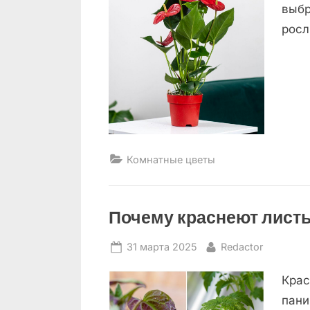
выбр
росл
Комнатные цветы
Почему краснеют листь
Posted
By
31 марта 2025
Redactor
on
Крас
пани