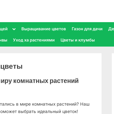
Toggle
щей
Выращивание цветов
Газон для дачи
Де
sub-
menu
очвы
Уход ха растениями
Цветы и клумбы
 цветы
 миру комнатных растений
тались в мире комнатных растений? Наш
поможет выбрать идеальный цветок!