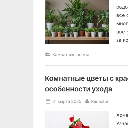
радо
все 
мног
цвет
за к
Комнатные цветы
Комнатные цветы с кра
особенности ухода
Posted
By
31 марта 2025
Redactor
on
Хоче
Узна