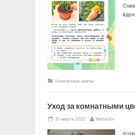
Сове
вдох
Комнатные цветы
Уход за комнатными цв
Posted
By
31 марта 2025
Redactor
on
Хоти