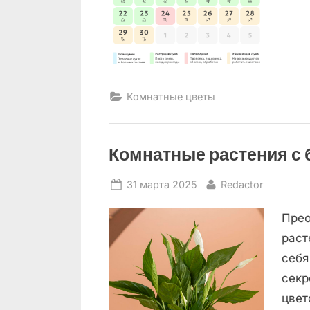
Комнатные цветы
Комнатные растения с
Posted
By
31 марта 2025
Redactor
on
Прео
раст
себя
секр
цвет