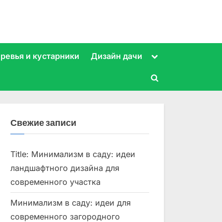
Toggle
ревья и кустарники
Дизайн дачи
sub-
menu
Toggle
search
form
Свежие записи
Title: Минимализм в саду: идеи
ландшафтного дизайна для
современного участка
Минимализм в саду: идеи для
современного загородного