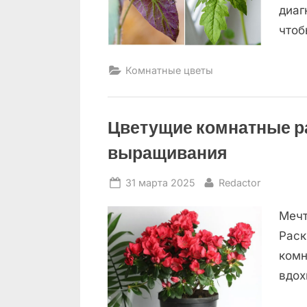
диаг
чтоб
Комнатные цветы
Цветущие комнатные р
выращивания
Posted
By
31 марта 2025
Redactor
on
Мечт
Раск
комн
вдох