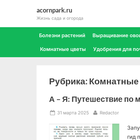
Skip
acornpark.ru
to
Жизнь сада и огорода
content
Болезни растений
Выращивание ово
Комнатные цветы
Удобрения для п
Рубрика:
Комнатные
А – Я: Путешествие по
Posted
By
31 марта 2025
Redactor
on
Запу
гид 