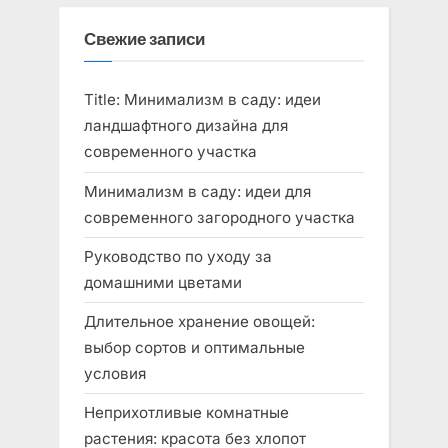
по
e
x
записям
v
t
Свежие записи
i
P
o
o
Title: Минимализм в саду: идеи
u
s
ландшафтного дизайна для
s
t
современного участка
P
:
Минимализм в саду: идеи для
o
современного загородного участка
s
Руководство по уходу за
t
домашними цветами
:
Длительное хранение овощей:
выбор сортов и оптимальные
условия
Неприхотливые комнатные
растения: красота без хлопот