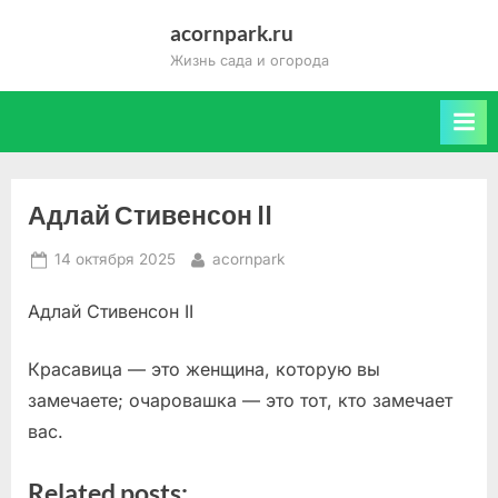
Skip
acornpark.ru
to
Жизнь сада и огорода
content
Адлай Стивенсон II
Posted
By
14 октября 2025
acornpark
on
Адлай Стивенсон II
Красавица — это женщина, которую вы
замечаете; очаровашка — это тот, кто замечает
вас.
Related posts: