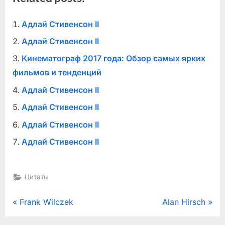
Адлай Стивенсон II
Адлай Стивенсон II
Кинематограф 2017 года: Обзор самых ярких
фильмов и тенденций
Адлай Стивенсон II
Адлай Стивенсон II
Адлай Стивенсон II
Адлай Стивенсон II
Цитаты
Навигация
P
N
Frank Wilczek
Alan Hirsch
r
e