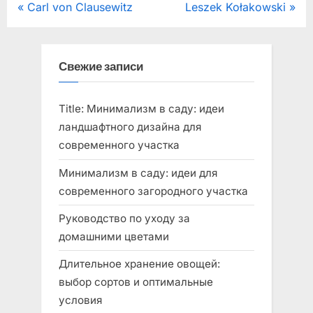
Навигация
P
N
Carl von Clausewitz
Leszek Kołakowski
r
e
по
e
x
записям
v
t
Свежие записи
i
P
o
o
Title: Минимализм в саду: идеи
u
s
ландшафтного дизайна для
s
t
современного участка
P
:
Минимализм в саду: идеи для
o
современного загородного участка
s
Руководство по уходу за
t
домашними цветами
:
Длительное хранение овощей:
выбор сортов и оптимальные
условия