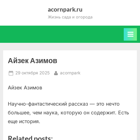
Skip
acornpark.ru
to
Жизнь сада и огорода
content
Айзек Азимов
Posted
By
29 октября 2025
acornpark
on
Айзек Азимов
Научно-фантастический рассказ — это нечто
большее, чем наука, которую он содержит. Есть
еще история.
Related posts: