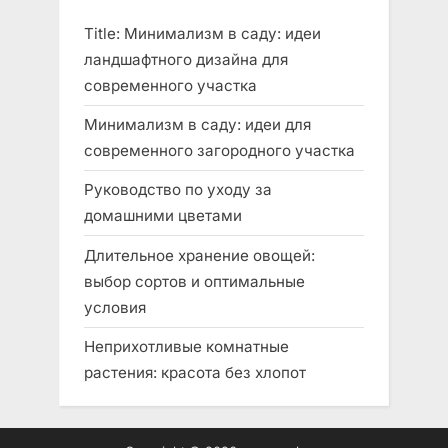
o
o
Title: Минимализм в саду: идеи
u
s
ландшафтного дизайна для
s
t
современного участка
P
:
Минимализм в саду: идеи для
o
современного загородного участка
s
Руководство по уходу за
t
домашними цветами
:
Длительное хранение овощей:
выбор сортов и оптимальные
условия
Неприхотливые комнатные
растения: красота без хлопот