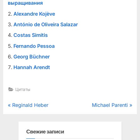
выращивания
Alexandre Kojève
António de Oliveira Salazar
Costas Simitis
Fernando Pessoa
Georg Büchner
Hannah Arendt
Цитаты
Навигация
P
N
Reginald Heber
Michael Parenti
r
e
по
e
x
записям
v
t
Свежие записи
i
P