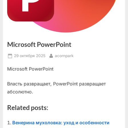
Microsoft PowerPoint
Posted
By
29 октября 2025
acornpark
on
Microsoft PowerPoint
Власть развращает, PowerPoint развращает
абсолютно.
Related posts:
Венерина мухоловка: уход и особенности