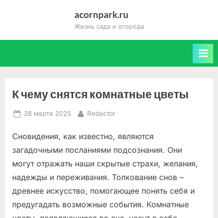
Skip
acornpark.ru
to
Жизнь сада и огорода
content
К чему снятся комнатные цветы
Posted
By
28 марта 2025
Redactor
on
Сновидения, как известно, являются
загадочными посланиями подсознания. Они
могут отражать наши скрытые страхи, желания,
надежды и переживания. Толкование снов –
древнее искусство, помогающее понять себя и
предугадать возможные события. Комнатные
цветы, появляющиеся во сне, несут в себе