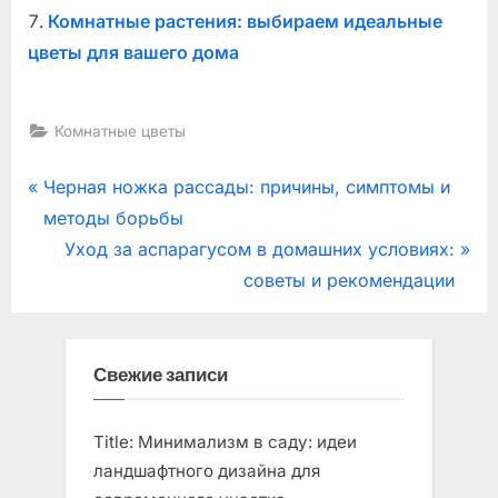
Комнатные растения: выбираем идеальные
цветы для вашего дома
Комнатные цветы
Навигация
P
Черная ножка рассады: причины, симптомы и
r
методы борьбы
по
e
N
Уход за аспарагусом в домашних условиях:
записям
v
e
советы и рекомендации
i
x
o
t
u
P
Свежие записи
s
o
P
s
Title: Минимализм в саду: идеи
o
t
ландшафтного дизайна для
s
: