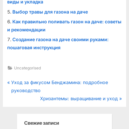
виды и укладка
Выбор травы для газона на даче
Как правильно поливать газон на даче: советы
и рекомендации
Создание газона на даче своими руками:
пошаговая инструкция
Uncategorised
Навигация
P
Уход за фикусом Бенджамина: подробное
r
руководство
по
e
N
Хризантемы: выращивание и уход
записям
v
e
i
x
o
t
Свежие записи