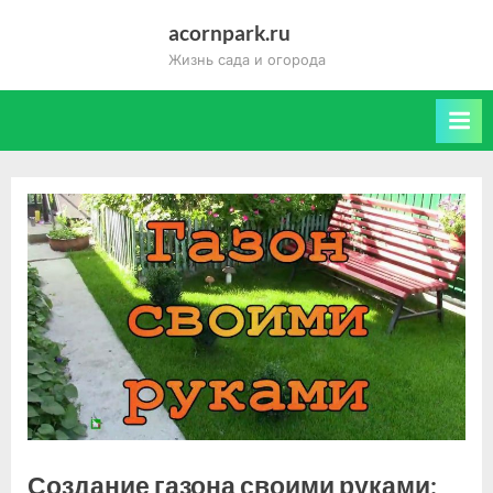
Skip
acornpark.ru
to
Жизнь сада и огорода
content
Создание газона своими руками: