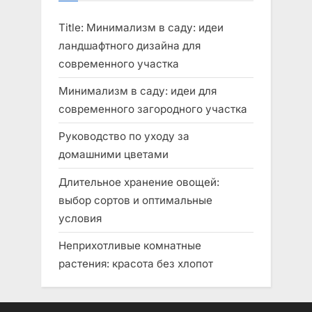
u
P
s
o
Title: Минимализм в саду: идеи
P
s
ландшафтного дизайна для
o
t
современного участка
s
:
Минимализм в саду: идеи для
t
современного загородного участка
:
Руководство по уходу за
домашними цветами
Длительное хранение овощей:
выбор сортов и оптимальные
условия
Неприхотливые комнатные
растения: красота без хлопот