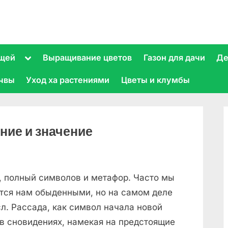
Toggle
щей
Выращивание цветов
Газон для дачи
Де
sub-
menu
очвы
Уход ха растениями
Цветы и клумбы
ние и значение
, полный символов и метафор. Часто мы
утся нам обыденными, но на самом деле
сл. Рассада, как символ начала новой
 в сновидениях, намекая на предстоящие