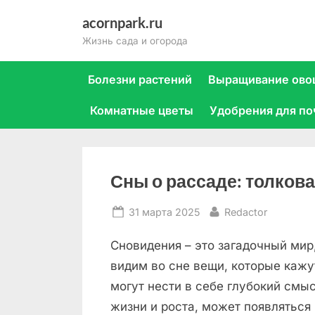
Skip
acornpark.ru
to
Жизнь сада и огорода
content
Болезни растений
Выращивание ово
Комнатные цветы
Удобрения для п
Сны о рассаде: толкова
Posted
By
31 марта 2025
Redactor
on
Сновидения – это загадочный мир
видим во сне вещи, которые каж
могут нести в себе глубокий смы
жизни и роста, может появляться