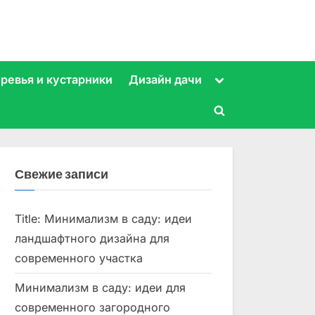
Toggle
ревья и кустарники
Дизайн дачи
sub-
menu
Toggle
search
form
Свежие записи
Title: Минимализм в саду: идеи
ландшафтного дизайна для
современного участка
Минимализм в саду: идеи для
современного загородного